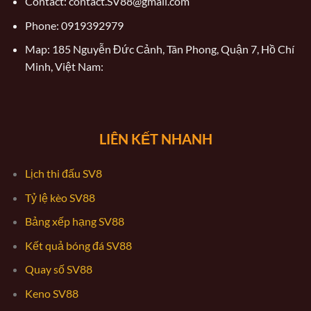
Contact:
contact.SV88@gmail.com
Phone:
0919392979
Map:
185 Nguyễn Đức Cảnh, Tân Phong, Quận 7, Hồ Chí
Minh, Việt Nam
:
LIÊN KẾT NHANH
Lịch thi đấu SV8
Tỷ lệ kèo SV88
Bảng xếp hạng SV88
Kết quả bóng đá SV88
Quay số SV88
Keno SV88