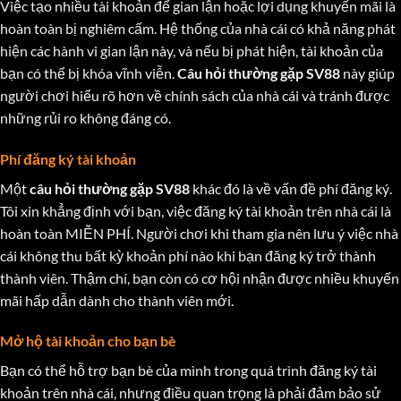
Việc tạo nhiều tài khoản để gian lận hoặc lợi dụng khuyến mãi là
hoàn toàn bị nghiêm cấm. Hệ thống của nhà cái có khả năng phát
hiện các hành vi gian lận này, và nếu bị phát hiện, tài khoản của
bạn có thể bị khóa vĩnh viễn.
Câu hỏi thường gặp SV88
này giúp
người chơi hiểu rõ hơn về chính sách của nhà cái và tránh được
những rủi ro không đáng có.
Phí đăng ký tài khoản
Một
câu hỏi thường gặp SV88
khác đó là về vấn đề phí đăng ký.
Tôi xin khẳng định với bạn, việc đăng ký tài khoản trên nhà cái là
hoàn toàn MIỄN PHÍ. Người chơi khi tham gia nên lưu ý việc nhà
cái không thu bất kỳ khoản phí nào khi bạn đăng ký trở thành
thành viên. Thậm chí, bạn còn có cơ hội nhận được nhiều khuyến
mãi hấp dẫn dành cho thành viên mới.
Mở hộ tài khoản cho bạn bè
Bạn có thể hỗ trợ bạn bè của mình trong quá trình đăng ký tài
khoản trên nhà cái, nhưng điều quan trọng là phải đảm bảo sử