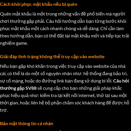
Cách khôi phục mật khẩu nếu bị quên
Quên mật khẩu là một trong những vấn đề phổ biến mà người
chơi thường gặp phải. Câu hỏi hướng dẫn bạn từng bước khôi
phục mật khẩu một cách nhanh chóng và dễ dàng. Chỉ cần làm
theo hướng dẫn, bạn có thể đặt lại mật khẩu mới và tiếp tục trải
nghiệm game.
Giải đáp tình trạng không thể truy cập vào website
Nếu bạn gặp khó khăn trong việc truy cập vào website của nhà
cái, có thể là do một số nguyên nhân như: hệ thống đang bảo trì,
sự cố mạng, hoặc do đường link bạn đang sử dụng bị lỗi.
Câu hỏi
thường gặp SV88
sẽ cung cấp cho bạn những giải pháp khắc
phục hiệu quả như: kiểm tra lại kết nối internet, thử lại sau một
thời gian, hoặc liên hệ bộ phận chăm sóc khách hàng để được hỗ
trợ.
Bảo mật thông tin cá nhân