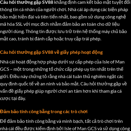
Câu hỏi thường gặp SV88
khẳng định cam kết bảo mật tuyệt đối
thông tin cá nhân của người chơi. Nhà cái áp dụng các biện pháp
bảo mật hiện đại và tiên tiến nhất, bao gồm sử dụng công nghệ
mã hóa SSL với mục đích nhằm đảm bảo an toàn cho dữ liệu
người dùng. Thông tin được lưu trữ trên hệ thống máy chủ bảo
mật cao, tránh bị đánh cắp hoặc truy cập trái phép.
Câu hỏi thường gặp SV88 về giấy phép hoạt động
Nhà cái hoạt động hợp pháp dưới sự cấp phép của Isle of Man
GCS – một trong những tổ chức cấp phép uy tín nhất trên thế
giới. Điều này chứng tỏ rằng nhà cái tuân thủ nghiêm ngặt các
quy định quốc tế về an ninh và bảo mật. Câu hỏi thường gặp về
vấn đề giấy phép giúp người chơi an tâm hơn khi tham gia cá
cược tại đây.
Đảm bảo tính công bằng trong các trò chơi
Để đảm bảo tính công bằng và minh bạch, tất cả trò chơi trên
nhà cái đều được kiểm định bởi Isle of Man GCS và sử dụng công