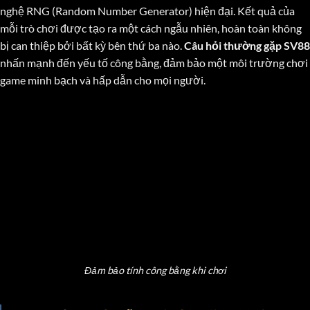
nghệ RNG (Random Number Generator) hiện đại. Kết quả của
mỗi trò chơi được tạo ra một cách ngẫu nhiên, hoàn toàn không
bị can thiệp bởi bất kỳ bên thứ ba nào.
Câu hỏi thường gặp SV88
nhấn mạnh đến yếu tố công bằng, đảm bảo một môi trường chơi
game minh bạch và hấp dẫn cho mọi người.
Đảm bảo tính công bằng khi chơi