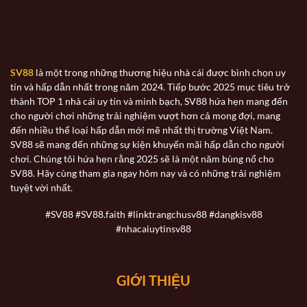
SV88
là một trong những thương hiệu nhà cái được bình chọn uy
tín và hấp dẫn nhất trong năm 2024. Tiếp bước 2025 mục tiêu trở
thành TOP 1 nhà cái uy tín và minh bạch, SV88 hứa hẹn mang đến
cho người chơi những trải nghiệm vượt hơn cả mong đợi, mang
đến nhiều thể loại hấp dẫn mới mẽ nhất thị trường Việt Nam.
SV88 sẽ mang đến những sự kiện khuyến mãi hấp dẫn cho người
chơi. Chúng tôi hứa hẹn rằng 2025 sẽ là một năm bùng nổ cho
SV88. Hãy cùng tham gia ngay hôm nay và có những trải nghiệm
tuyệt vời nhất.
#SV88 #SV88.faith #linktrangchusv88 #dangkisv88
#nhacaiuytinsv88
GIỚI THIỆU