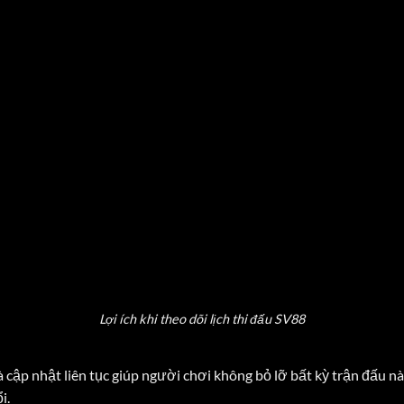
Lợi ích khi theo dõi lịch thi đấu SV88
và cập nhật liên tục giúp người chơi không bỏ lỡ bất kỳ trận đấu nào
i.