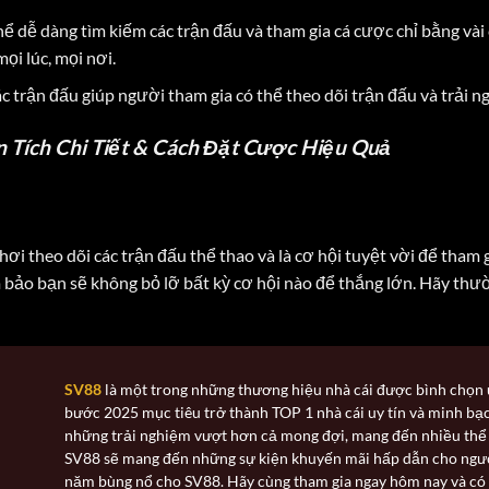
ể dễ dàng tìm kiếm các trận đấu và tham gia cá cược chỉ bằng vài
ọi lúc, mọi nơi.
ác trận đấu giúp người tham gia có thể theo dõi trận đấu và trải n
 Tích Chi Tiết & Cách Đặt Cược Hiệu Quả
hơi theo dõi các trận đấu thể thao và là cơ hội tuyệt vời để tham
 bảo bạn sẽ không bỏ lỡ bất kỳ cơ hội nào để thắng lớn. Hãy thườ
SV88
là một trong những thương hiệu nhà cái được bình chọn 
bước 2025 mục tiêu trở thành TOP 1 nhà cái uy tín và minh b
những trải nghiệm vượt hơn cả mong đợi, mang đến nhiều thể 
SV88 sẽ mang đến những sự kiện khuyến mãi hấp dẫn cho người
năm bùng nổ cho SV88. Hãy cùng tham gia ngay hôm nay và có 