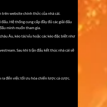
 trên website chính thức của nhà cái.
 đấu. Hệ thống cung cấp đầy đủ các giải đấu
n đấu mình muốn tham gia.
châu Âu, kèo tài/xỉu hoặc các kèo đặc biệt như
vestream. Sau khi trận đấu kết thúc nhà cái sẽ
n ra đến việc tối ưu hóa chiến lược cá cược.