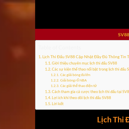
Bỏ
qua
nội
dung
SV8
Table of Contents
Lịch Thi Đấu SV88 Cập Nhật Đầy Đủ Thông Tin 
Giới thiệu chuyên mục lịch thi đấu SV88
Các sự kiện thể thao nổi bật trong lịch thi đấu
Các giải bóng đá lớn
Giải bóng rổ NBA
Các giải thể thao điện tử
Cách tham gia cá cược theo lịch thi đấu tại SV
Lợi ích khi theo dõi lịch thi đấu SV88
Lời kết
Lịch Thi