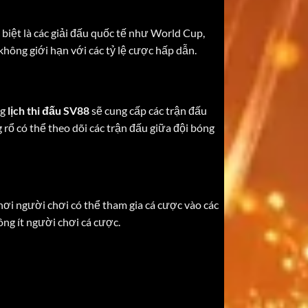
c biệt là các giải đấu quốc tế như World Cup,
hông giới hạn với các tỷ lệ cược hấp dẫn.
ng
lịch thi đấu SV88
sẽ cung cấp các trận đấu
rổ có thể theo dõi các trận đấu giữa đội bóng
 nơi người chơi có thể tham gia cá cược vào các
ng ít người chơi cá cược.