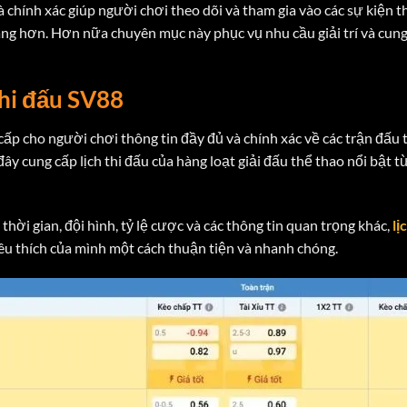
chính xác giúp người chơi theo dõi và tham gia vào các sự kiện thể
àng hơn. Hơn nữa chuyên mục này phục vụ nhu cầu giải trí và cun
thi đấu SV88
ấp cho người chơi thông tin đầy đủ và chính xác về các trận đấu 
đây cung cấp lịch thi đấu của hàng loạt giải đấu thể thao nổi bật 
hời gian, đội hình, tỷ lệ cược và các thông tin quan trọng khác,
lị
yêu thích của mình một cách thuận tiện và nhanh chóng.