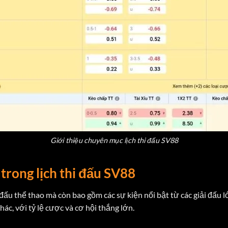
Giới thiệu chuyên mục lịch thi đấu SV88
 trong lịch thi đấu SV88
 đấu thể thao mà còn bao gồm các sự kiện nổi bật từ các giải đấu 
ác, với tỷ lệ cược và cơ hội thắng lớn.