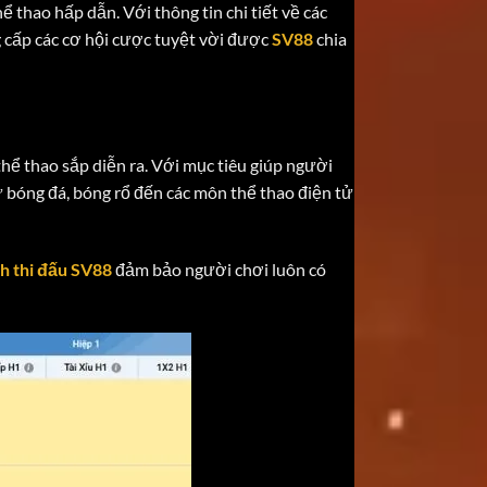
 thao hấp dẫn. Với thông tin chi tiết về các
g cấp các cơ hội cược tuyệt vời được
SV88
chia
thể thao sắp diễn ra. Với mục tiêu giúp người
từ bóng đá, bóng rổ đến các môn thể thao điện tử
ch thi đấu SV88
đảm bảo người chơi luôn có