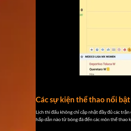
Các sự kiện thể thao nổi bật
Lịch thi đấu không chỉ cập nhật đầy đủ các trận
hấp dẫn nào từ bóng đá đến các môn thể thao kh