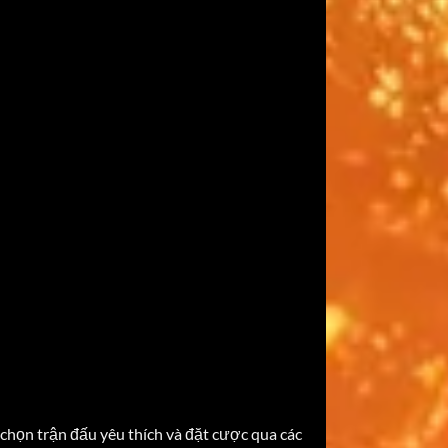
, chọn trận đấu yêu thích và đặt cược qua các