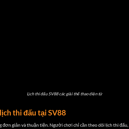
Lịch thi đấu SV88 các giải thể thao điện tử
ịch thi đấu tại SV88
 đơn giản và thuận tiện. Người chơi chỉ cần theo dõi lịch thi đấu