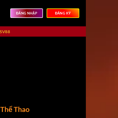
ĐĂNG NHẬP
ĐĂNG KÝ
 SV88
 Thể Thao