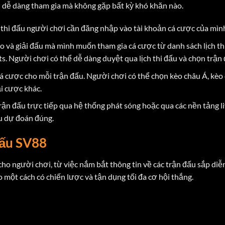
dễ dàng tham gia mà không gặp bất kỳ khó khăn nào.
 thi đấu người chơi cần đăng nhập vào tài khoản cá cược của mình
 và giải đấu mà mình muốn tham gia cá cược từ danh sách lịch thi
rts. Người chơi có thể dễ dàng duyệt qua lịch thi đấu và chọn trậ
á cược cho mỗi trận đấu. Người chơi có thể chọn kèo châu Á, kèo 
i cược khác.
rận đấu trực tiếp qua hệ thống phát sóng hoặc qua các nền tảng li
u dự đoán đúng.
 đấu SV88
h cho người chơi, từ việc nắm bắt thông tin về các trận đấu sắp diễ
 một cách có chiến lược và tận dụng tối đa cơ hội thắng.