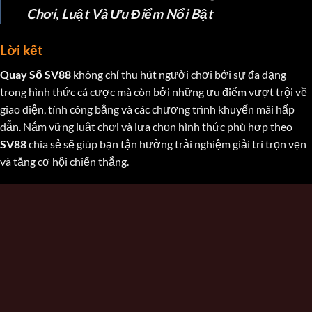
Chơi, Luật Và Ưu Điểm Nổi Bật
Lời kết
Quay Số SV88
không chỉ thu hút người chơi bởi sự đa dạng
trong hình thức cá cược mà còn bởi những ưu điểm vượt trội về
giao diện, tính công bằng và các chương trình khuyến mãi hấp
dẫn. Nắm vững luật chơi và lựa chọn hình thức phù hợp theo
SV88
chia sẻ sẽ giúp bạn tận hưởng trải nghiệm giải trí trọn vẹn
và tăng cơ hội chiến thắng.