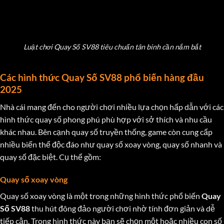
Luật chơi Quay Số SV88 tiêu chuẩn tân binh cần nắm bắt
Các hình thức Quay Số SV88 phổ biến hàng đầu
2025
Nhà cái mang đến cho người chơi nhiều lựa chọn hấp dẫn với các
hình thức quay số phong phú phù hợp với sở thích và nhu cầu
khác nhau. Bên cạnh quay số truyền thống, game còn cung cấp
nhiều biến thể độc đáo như quay số xoay vòng, quay số nhanh và
quay số đặc biệt. Cụ thể gồm:
Quay số xoay vòng
Quay số xoay vòng là một trong những hình thức phổ biến
Quay
Số SV88
thu hút đông đảo người chơi nhờ tính đơn giản và dễ
tiếp cận. Trong hình thức này bạn sẽ chọn một hoặc nhiều con số