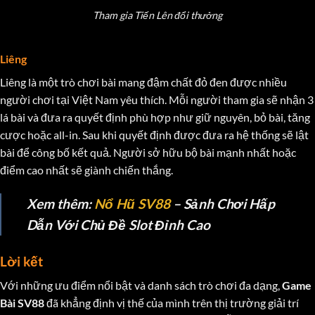
Tham gia Tiến Lên đổi thưởng
Liêng
Liêng là một trò chơi bài mang đậm chất đỏ đen được nhiều
người chơi tại Việt Nam yêu thích. Mỗi người tham gia sẽ nhận 3
lá bài và đưa ra quyết định phù hợp như giữ nguyên, bỏ bài, tăng
cược hoặc all-in. Sau khi quyết định được đưa ra hệ thống sẽ lật
bài để công bố kết quả. Người sở hữu bộ bài mạnh nhất hoặc
điểm cao nhất sẽ giành chiến thắng.
Xem thêm:
Nổ Hũ SV88
– Sảnh Chơi Hấp
Dẫn Với Chủ Đề Slot Đỉnh Cao
Lời kết
Với những ưu điểm nổi bật và danh sách trò chơi đa dạng,
Game
Bài SV88
đã khẳng định vị thế của mình trên thị trường giải trí