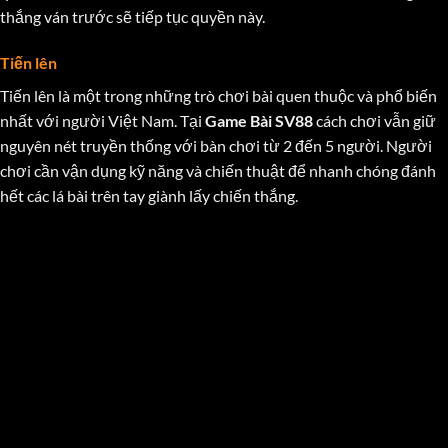
thắng ván trước sẽ tiếp tục quyền này.
Tiến lên
Tiến lên là một trong những trò chơi bài quen thuộc và phổ biến
nhất với người Việt Nam. Tại
Game Bài SV88
cách chơi vẫn giữ
nguyên nét truyền thống với bàn chơi từ 2 đến 5 người. Người
chơi cần vận dụng kỹ năng và chiến thuật để nhanh chóng đánh
hết các lá bài trên tay giành lấy chiến thắng.