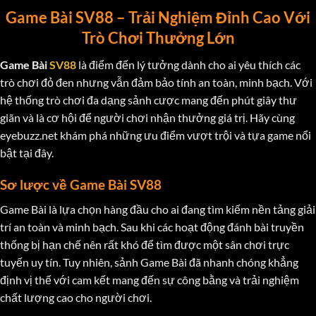
Game Bài SV88 – Trải Nghiệm Đỉnh Cao Với
Trò Chơi Thưởng Lớn
Game Bài
SV88
là điểm đến lý tưởng dành cho ai yêu thích các
trò chơi đỏ đen nhưng vẫn đảm bảo tính an toàn, minh bạch. Với
hệ thống trò chơi đa dạng sảnh cược mang đến phút giây thư
giãn và là cơ hội để người chơi nhận thưởng giá trị. Hãy cùng
eyebuzz.net khám phá những ưu điểm vượt trội và tựa game nổi
bật tại đây.
Sơ lược về Game Bài SV88
Game Bài là lựa chọn hàng đầu cho ai đang tìm kiếm nền tảng giải
trí an toàn và minh bạch. Sau khi các hoạt động đánh bài truyền
thống bị hạn chế nên rất khó để tìm được một sân chơi trực
tuyến uy tín. Tuy nhiên, sảnh Game Bài đã nhanh chóng khẳng
định vị thế với cam kết mang đến sự công bằng và trải nghiệm
chất lượng cao cho người chơi.