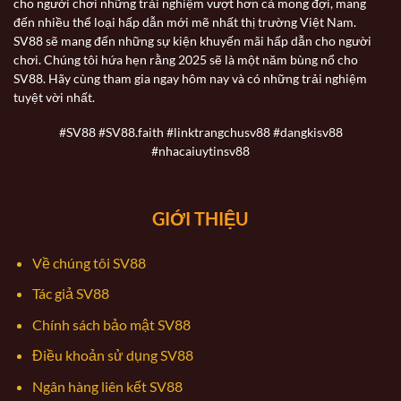
cho người chơi những trải nghiệm vượt hơn cả mong đợi, mang
đến nhiều thể loại hấp dẫn mới mẽ nhất thị trường Việt Nam.
SV88 sẽ mang đến những sự kiện khuyến mãi hấp dẫn cho người
chơi. Chúng tôi hứa hẹn rằng 2025 sẽ là một năm bùng nổ cho
SV88. Hãy cùng tham gia ngay hôm nay và có những trải nghiệm
tuyệt vời nhất.
#SV88 #SV88.faith #linktrangchusv88 #dangkisv88
#nhacaiuytinsv88
GIỚI THIỆU
Về chúng tôi SV88
Tác giả SV88
Chính sách bảo mật SV88
Điều khoản sử dụng SV88
Ngân hàng liên kết SV88