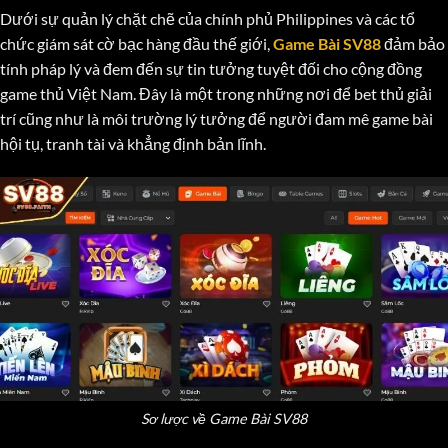
Dưới sự quản lý chặt chẽ của chính phủ Philippines và các tổ
chức giám sát cờ bạc hàng đầu thế giới,
Game Bài SV88
đảm bảo
tính pháp lý và đem đến sự tin tưởng tuyệt đối cho cộng đồng
game thủ Việt Nam. Đây là một trong những nơi để bet thủ giải
trí cũng như là môi trường lý tưởng để người đam mê game bài
hội tụ, tranh tài và khẳng định bản lĩnh.
Sơ lược về Game Bài SV88